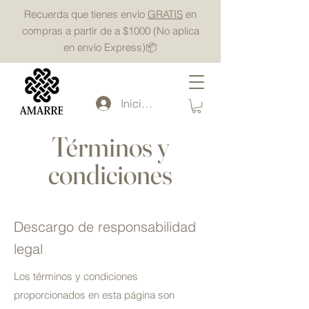
Recuerda que tienes envío
GRATIS
en
compras a partir de a $1000 (No aplica
en envío Express)📦
Iniciar sesión
Términos y
condiciones
Descargo de responsabilidad
legal
Los términos y condiciones
proporcionados en esta página son