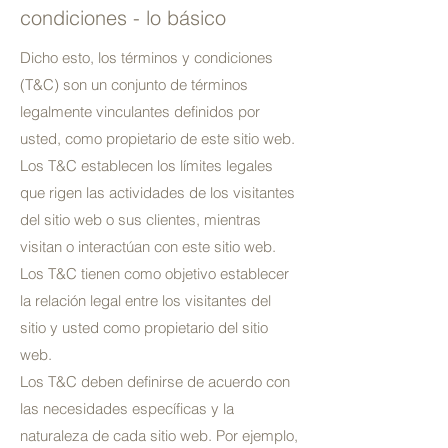
condiciones - lo básico
Dicho esto, los términos y condiciones
(T&C) son un conjunto de términos
legalmente vinculantes definidos por
usted, como propietario de este sitio web.
Los T&C establecen los límites legales
que rigen las actividades de los visitantes
del sitio web o sus clientes, mientras
visitan o interactúan con este sitio web.
Los T&C tienen como objetivo establecer
Your 14 days trial has
la relación legal entre los visitantes del
expired.
sitio y usted como propietario del sitio
The trial's over, but the show must go
web.
on! 🎬 Upgrade now to keep your web
Los T&C deben definirse de acuerdo con
masterpiece in the spotlight.
las necesidades específicas y la
naturaleza de cada sitio web. Por ejemplo,