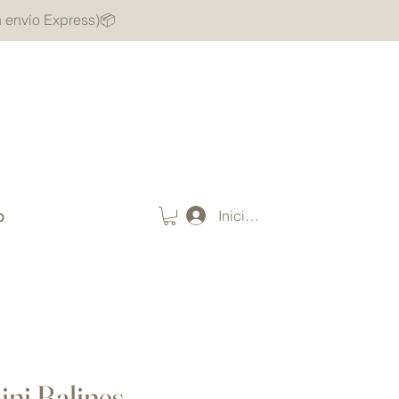
n envío Express)📦
Iniciar sesión
o
ini Balines