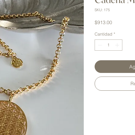
SKU: 175
Precio
$913.00
Cantidad
*
Ag
R