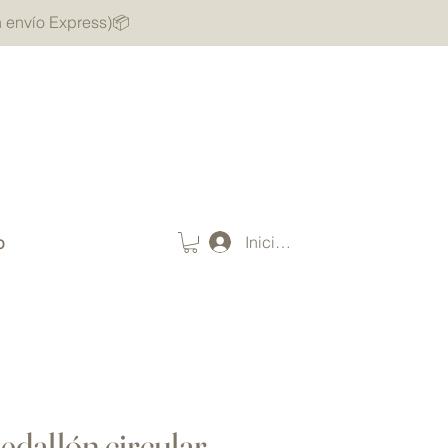
n envío Express)📦
Iniciar sesión
o
dallón circular