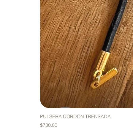
PULSERA CORDON TRENSADA
Precio
$730.00