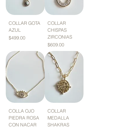
COLLAR GOTA
COLLAR
AZUL
CHISPAS
ZIRCONIAS
Precio
$499.00
Precio
$609.00
Powered by
InnoTech Apps
COLLA OJO
COLLAR
PIEDRA ROSA
MEDALLA
CON NACAR
SHAKRAS