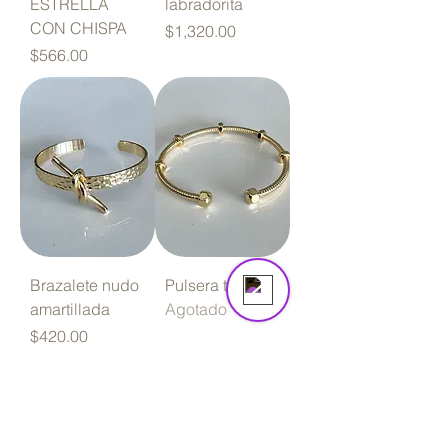
ESTRELLA
labradorita
CON CHISPA
Precio
$1,320.00
Precio
$566.00
Amarre Mx
Online
Brazalete nudo
Pulsera tuercas
amartillada
Agotado
Precio
$420.00