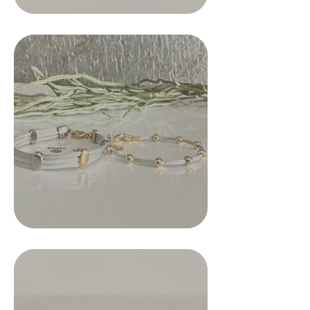
Your 14 days trial has
expired.
The trial's over, but the show must go
on! 🎬 Upgrade now to keep your web
masterpiece in the spotlight.